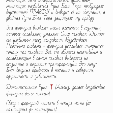
мешающих быть самодостаточным, целостным,
мешающих развиваться. Руна Бога Тюра пробуждает
внутреннюю ПРАВДУ и выводит её на осознание, а
двойная Руна Бога Тора защищает эту правду.
Эта формула выявляет некие элементы в сознании,
которые ослабляют, умаляют Силу человека. Делают
его уязвимым перед колдовским воздействием.
Простыми словами - формула усиливает иммунитет
тонких тел человека. Всё, что является негативным и
ослабляющим в самом человеке выводится на
осознание и подлежит трансформации. Это могут
быть вредные привычки в питании и поведении,
одержимости и зависимости.
ᛘ
Дополнительная Руна
(Альгиз) делает воздействие
формулы более мягким!
Свечу с формулой сжигать в четыре этапа (от
полнолуния до полнолуния).