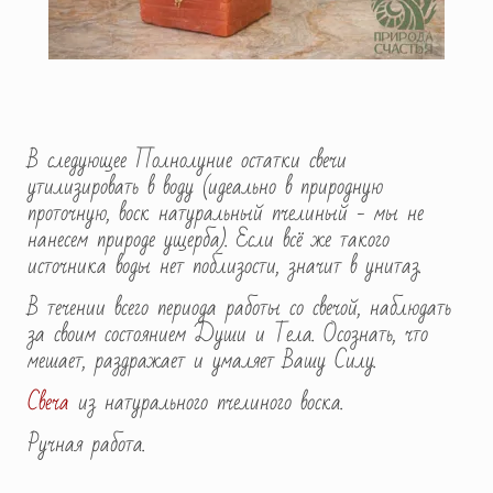
В следующее Полнолуние остатки свечи
утилизировать в воду (идеально в природную
проточную, воск натуральный пчелиный - мы не
нанесем природе ущерба). Если всё же такого
источника воды нет поблизости, значит в унитаз.
В течении всего периода работы со свечой, наблюдать
за своим состоянием Души и Тела. Осознать, что
мешает, раздражает и умаляет Вашу Силу.
Свеча
из натурального пчелиного воска.
Ручная работа.