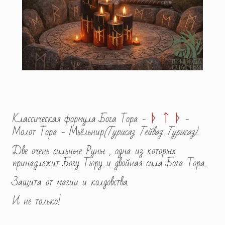
ᚦ ᛏ ᚦ
Классическая формула Бога Тора -
-
Молот Тора - Мьёльнир
(Турисаз Тейваз Турисаз).
Две очень сильные Руны , одна из которых
принадлежит Богу Тюру и двойная сила Бога Тора.
Защита от магии и колдовства.
И не только!